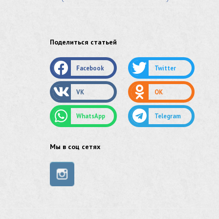
лист стальной нержавеющий
нержавеющий круг
Поделиться статьей
оцинкованный круг
Facebook
Twitter
оцинкованный лист
VK
OK
труба оцинкованная
WhatsApp
Telegram
труба нержавеющая
труба стальная
Мы в соц сетях
сетка нержавеющая
сетка оцинкованная
сетка стальная