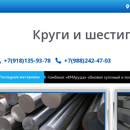
Круги и шести
+7(918)135-93-78
+7(988)242-47-03
Последние материалы