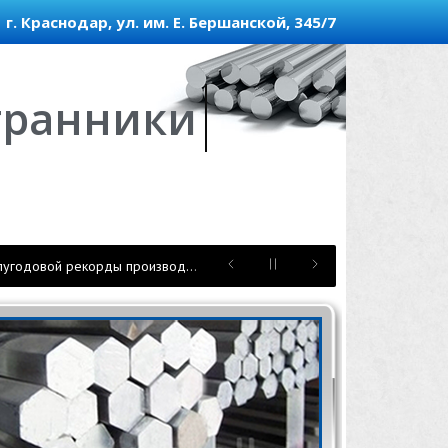
г. Краснодар, ул. им. Е. Бершанской, 345/7
гранники
Комбинат «КМАруда» обновил суточный и полугодовой рекорды производства