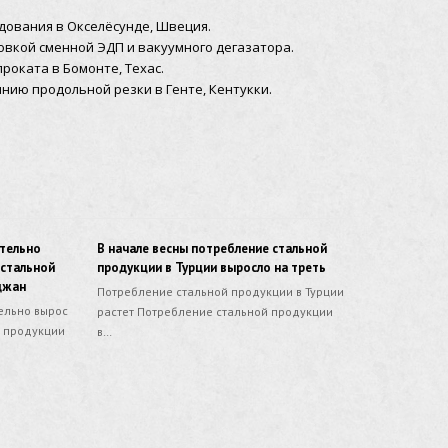
удования в Окселёсунде, Швеция.
ановкой сменной ЭДП и вакуумного дегазатора.
роката в Бомонте, Техас.
инию продольной резки в Генте, Кентукки.
ительно
В начале весны потребление стальной
 стальной
продукции в Турции выросло на треть
джан
Потребление стальной продукции в Турции
ельно вырос
растет Потребление стальной продукции
й продукции
в…