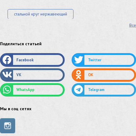
стальной круг нержавеющий
Все
лист стальной нержавеющий
нержавеющий круг
оцинкованный круг
оцинкованный лист
Поделиться статьей
труба оцинкованная
труба нержавеющая
Facebook
Twitter
труба стальная
сетка нержавеющая
VK
OK
сетка оцинкованная
сетка стальная
WhatsApp
Telegram
сетка из нержавеющей стали
труба из нержавейки
труба из оцинковки
Мы в соц сетях
швеллер стальной
швеллер оцинкованный
швеллер нержавеющий
швеллер из нержавейки