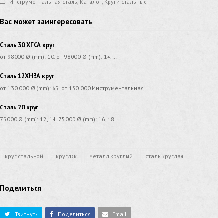
Инструментальная сталь
,
Каталог
,
Круги стальные
Вас может заинтересовать
Сталь 30 ХГСА круг
от 98000 Ø (mm): 10. от 98000 Ø (mm): 14.…
Сталь 12ХН3А круг
от 130 000 Ø (mm): 65. от 130 000 Инструментальная…
Сталь 20 круг
75000 Ø (mm): 12, 14. 75000 Ø (mm): 16, 18.…
круг стальной
кругляк
металл круглый
сталь круглая
Поделиться
Твитнуть
Поделиться
Email