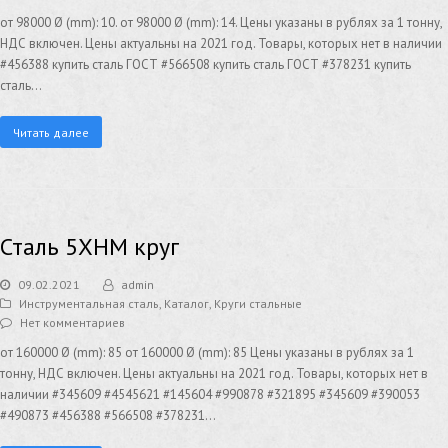
от 98000 Ø (mm): 10. от 98000 Ø (mm): 14. Цены указаны в рублях за 1 тонну,
НДС включен. Цены актуальны на 2021 год. Товары, которых нет в наличии
#456388 купить сталь ГОСТ #566508 купить сталь ГОСТ #378231 купить
сталь…
Читать далее
Сталь 5ХНМ круг
09.02.2021
admin
Инструментальная сталь
,
Каталог
,
Круги стальные
Нет комментариев
от 160000 Ø (mm): 85 от 160000 Ø (mm): 85 Цены указаны в рублях за 1
тонну, НДС включен. Цены актуальны на 2021 год. Товары, которых нет в
наличии #345609 #4545621 #145604 #990878 #321895 #345609 #390053
#490873 #456388 #566508 #378231…