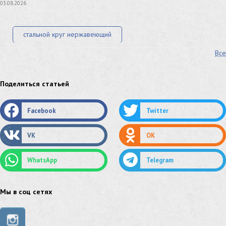
03.08.2026
стальной круг нержавеющий
Все
лист стальной нержавеющий
нержавеющий круг
оцинкованный круг
оцинкованный лист
Поделиться статьей
труба оцинкованная
труба нержавеющая
Facebook
Twitter
труба стальная
сетка нержавеющая
VK
OK
сетка оцинкованная
сетка стальная
WhatsApp
Telegram
сетка из нержавеющей стали
труба из нержавейки
труба из оцинковки
Мы в соц сетях
швеллер стальной
швеллер оцинкованный