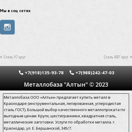
труба из нержавейки
труба из оцинковки
Мы в соц сетях
швеллер стальной
швеллер оцинкованный
швеллер нержавеющий
швеллер из нержавейки
швеллер из оцинковки
уголок оцинкованный
Сталь У7 круг
Сталь ХВГ круг
уголок нержавеющий
уголок из нержавеющей стали
уголок стальной
+7(918)135-93-78
+7(988)242-47-03
Металлобаза "Алтын" © 2023
уголок из нержавейки
электросварная труба
электросварная труба гост
Металлобаза ООО «Алтын» предлагает купить металл в
Краснодаре (инструментальная, легированная, углеродистая
электросварная прямошовная труба
сталь ГОСТ). Большой выбор качественного металлопроката по
выгодным ценам: Круги, шестигранники, квадратная сталь,
алюминиевый уголок
алюминиевая сетка
металлические заготовки. Услуги по обработке металла. г.
Краснодар, ул. Е. Бершанской, 345/7.