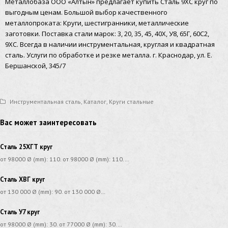
Металлобаза ООО «Алтын» предлагает купить Сталь 9ХС круг по
выгодным ценам. Большой выбор качественного
металлопроката: Круги, шестигранники, металлические
заготовки. Поставка стали марок: 3, 20, 35, 45, 40Х, У8, 65Г, 60С2,
9ХС. Всегда в наличии инструментальная, круглая и квадратная
сталь. Услуги по обработке и резке металла. г. Краснодар, ул. Е.
Бершанской, 345/7
Инструментальная сталь
,
Каталог
,
Круги стальные
Вас может заинтересовать
Сталь 25ХГТ круг
от 98000 Ø (mm): 110. от 98000 Ø (mm): 110.…
Сталь ХВГ круг
от 130 000 Ø (mm): 90. от 130 000 Ø…
Сталь У7 круг
от 98000 Ø (mm): 30. от 77000 Ø (mm): 30.…