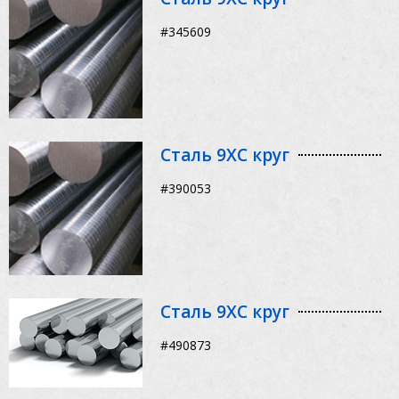
#345609
Сталь 9ХС круг
#390053
Сталь 9ХС круг
#490873