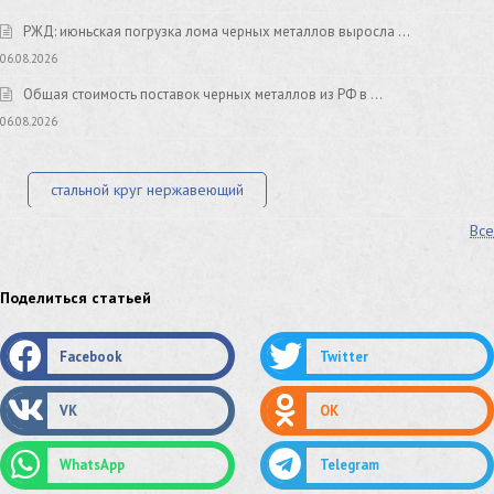
РЖД: июньская погрузка лома черных металлов выросла …
06.08.2026
Общая стоимость поставок черных металлов из РФ в …
06.08.2026
стальной круг нержавеющий
Все
лист стальной нержавеющий
нержавеющий круг
оцинкованный круг
оцинкованный лист
Поделиться статьей
труба оцинкованная
труба нержавеющая
Facebook
Twitter
труба стальная
сетка нержавеющая
VK
OK
сетка оцинкованная
сетка стальная
WhatsApp
Telegram
сетка из нержавеющей стали