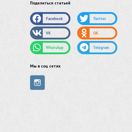
Поделиться статьей
оцинкованный круг
Facebook
Twitter
оцинкованный лист
VK
OK
труба оцинкованная
WhatsApp
Telegram
труба нержавеющая
труба стальная
Мы в соц сетях
сетка нержавеющая
сетка оцинкованная
сетка стальная
сетка из нержавеющей стали
труба из нержавейки