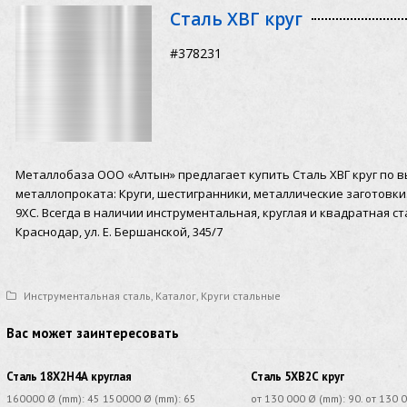
Сталь ХВГ круг
#378231
Металлобаза ООО «Алтын» предлагает купить Сталь ХВГ круг по 
металлопроката: Круги, шестигранники, металлические заготовки. Пос
9ХС. Всегда в наличии инструментальная, круглая и квадратная ста
Краснодар, ул. Е. Бершанской, 345/7
Инструментальная сталь
,
Каталог
,
Круги стальные
Вас может заинтересовать
Сталь 18Х2Н4А круглая
Сталь 5ХВ2С круг
160000 Ø (mm): 45 150000 Ø (mm): 65
от 130 000 Ø (mm): 90. от 130 