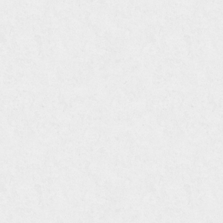
уголок из нержавейки
электросварная труба
электросварная труба гост
электросварная прямошовная
труба
алюминиевый уголок
алюминиевая сетка
алюминиевая труба
арматура стальная гост
арматура стальная 10 мм
арматура стальная 12 мм