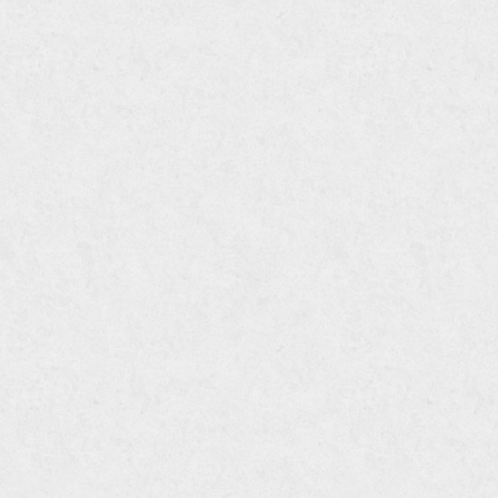
труба из оцинковки
швеллер стальной
швеллер оцинкованный
швеллер нержавеющий
швеллер из нержавейки
швеллер из оцинковки
уголок оцинкованный
уголок нержавеющий
уголок из нержавеющей стали
уголок стальной