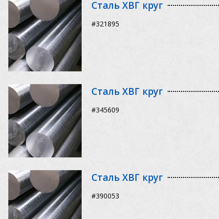
Сталь ХВГ круг
#321895
Сталь ХВГ круг
#345609
Сталь ХВГ круг
#390053