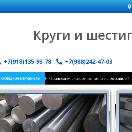
Кр
+7(918)135-93-78
+7(988)242-47-03
Последние материалы
«Транслом»: экспортные цены на российский