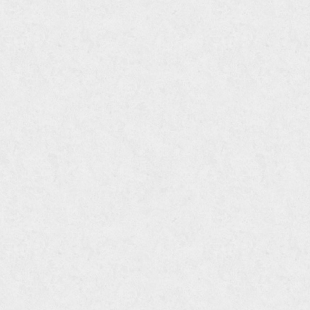
шестигранник стальной
шестигранник нержавеющий
полоса стальная гост
полоса нержавеющая
полоса оцинкованная
профнастил стальной гост
профнастил нержавеющий
балка стальная
балка нержавеющая
балка оцинкованная
калиброванный круг