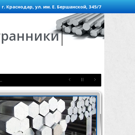
г. Краснодар, ул. им. Е. Бершанской, 345/7
уги и шестигранник
 …