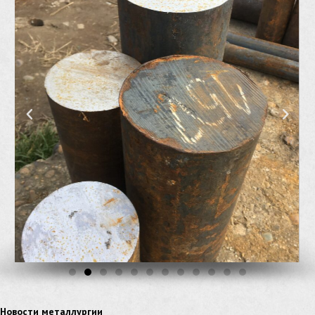
сетка из нержавеющей стали
труба из нержавейки
швеллер цена
09г2с сталь
швеллер из нержавейки
швеллер из оцинковки
уголок нержавеющий
уголок из нержавейки
электросварная труба
электросварная труба гост
электросварная прямошовная труба
алюминиевый уголок
арматура гост
арматура 10 мм
арматура 12 мм
балка нержавеющая
балка оцинкованная
Новости металлургии
калиброванный круг
проволока нержавеющая