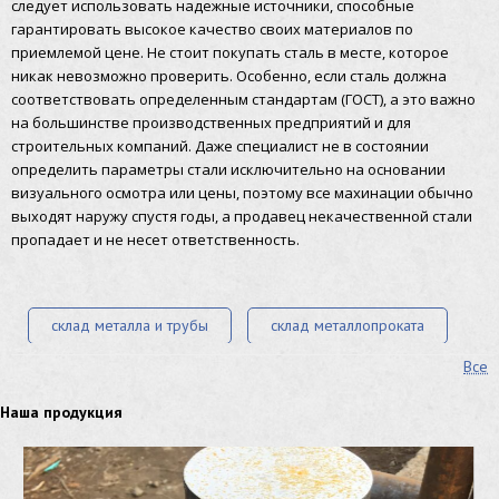
следует использовать надежные источники, способные
гарантировать высокое качество своих материалов по
приемлемой цене. Не стоит покупать сталь в месте, которое
никак невозможно проверить. Особенно, если сталь должна
соответствовать определенным стандартам (ГОСТ), а это важно
на большинстве производственных предприятий и для
строительных компаний. Даже специалист не в состоянии
определить параметры стали исключительно на основании
визуального осмотра или цены, поэтому все махинации обычно
выходят наружу спустя годы, а продавец некачественной стали
пропадает и не несет ответственность.
склад металла и трубы
склад металлопроката
Все
металлобаза в Краснодаре
цены на сталь руб
Наша продукция
цены на лист руб
цены на оцинкованный лист
труба стоимость
сетка металлическая