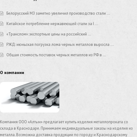
проволока оцинкованная
профильные трубы
Белорусский МЗ заметно увеличил производство стали …
Китайское потребление нержавеющей стали за I …
профильная оцинкованная труба 20х20
«Транслом»: экспортные цены на российский …
горячекатаный профиль
нержавеющий рулон
РЖД: июньская погрузка лома черных металлов выросла …
латунный уголок
латунный профиль
Общая стоимость поставок черных металлов из РФ в …
латунная сетка
латунь проволока
О компании
латунь лента
сварная сетка
сварная труба
лента оцинкованная 0.5х20
лента нержавеющая 0.3 мм 12х18н10т
медная проволока
медная труба
Компания ООО «Алтын» предлагает купить изделия металлопроката со
склада в Краснодаре. Принимаем индивидуальные заказы на изделия из
медный профиль
медный лист
металла. Возможна доставка продукции по городу и Краснодарскому