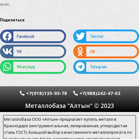
краю.
рифленый нержавеющий лист
Поделиться
рифленый алюминиевый лист
холоднокатаный прокат
двутавровая балка
Facebook
Twitter
двутавровая балка сортамент
VK
OK
металлический профиль
швеллер из металла
WhatsApp
Telegram
дюралевый лист
металлический уголок
уголок гнутый равнополочный
+7(918)135-93-78
+7(988)242-47-03
гнутый швеллер склад
вгп трубы
Металлобаза "Алтын" © 2023
квадрат из стали
сортовой прокат
Металлобаза ООО «Алтын» предлагает купить металл в
Краснодаре (инструментальная, легированная, углеродистая
металлобаза прайс лист
сталь ГОСТ). Большой выбор качественного металлопроката по
выгодным ценам: Круги, шестигранники, квадратная сталь,