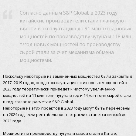
Согласно данным S&P Global, в 2023 году
китайские производители стали планируют
ввести в эксплуатацию до 91 млн т/год новых
мощностей по производству чугуна и 118 млн
т/год новых мощностей по производству
сырой стали за счет механизма обмена
мощностями.
Поскольку некоторые из замененных мощностей были закрыты в
2017–2019 годах, ввод в эксплуатацию этих новых мощностей в
2023 году теоретически приведет к чистому увеличению
мощностей на 11 млн тонн чугуна в год и 14 млн тонн сырой стали
в год. согласно расчетам S&P Global.
Некоторые из этих проектов в 2023 году могут быть перенесены
на 2024 год, если рентабельность отрасли останется низкой до
2023 года.
Мощности по производству чугуна и сырой стали в Китае,