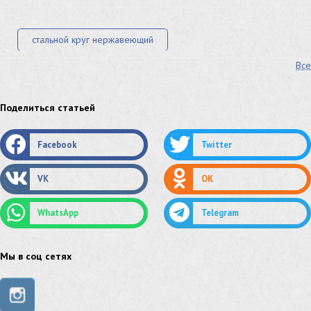
стальной круг нержавеющий
Все
лист стальной нержавеющий
нержавеющий круг
оцинкованный круг
оцинкованный лист
Поделиться статьей
труба оцинкованная
труба нержавеющая
Facebook
Twitter
труба стальная
сетка нержавеющая
VK
OK
сетка оцинкованная
сетка стальная
WhatsApp
Telegram
сетка из нержавеющей стали
труба из нержавейки
труба из оцинковки
Мы в соц сетях
швеллер стальной
швеллер оцинкованный
швеллер нержавеющий
швеллер из нержавейки