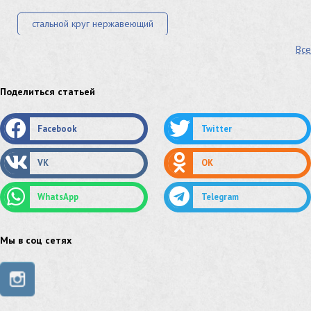
стальной круг нержавеющий
Все
лист стальной нержавеющий
нержавеющий круг
оцинкованный круг
оцинкованный лист
Поделиться статьей
труба оцинкованная
труба нержавеющая
Facebook
Twitter
труба стальная
сетка нержавеющая
VK
OK
сетка оцинкованная
сетка стальная
WhatsApp
Telegram
сетка из нержавеющей стали
труба из нержавейки
труба из оцинковки
Мы в соц сетях
швеллер стальной
швеллер оцинкованный
швеллер нержавеющий
швеллер из нержавейки