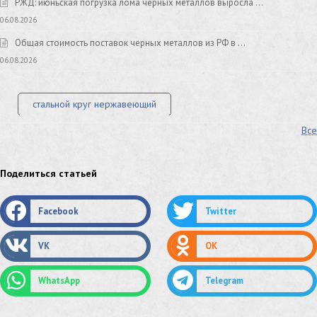
РЖД: июньская погрузка лома черных металлов выросла …
06.08.2026
Общая стоимость поставок черных металлов из РФ в …
06.08.2026
стальной круг нержавеющий
Все
лист стальной нержавеющий
нержавеющий круг
оцинкованный круг
оцинкованный лист
Поделиться статьей
труба оцинкованная
труба нержавеющая
Facebook
Twitter
труба стальная
сетка нержавеющая
VK
OK
сетка оцинкованная
сетка стальная
WhatsApp
Telegram
сетка из нержавеющей стали