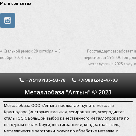
труба из нержавейки
труба из оцинковки
Мы в соц сетях
швеллер стальной
швеллер оцинкованный
швеллер нержавеющий
швеллер из нержавейки
швеллер из оцинковки
уголок оцинкованный
Стальной рынок: 28 октября — 5
Росстандарт разработает и
уголок нержавеющий
ноября 2024 года
пересмотрит 196 ГОСТов для
металлургии в 2025 году
уголок из нержавеющей стали
уголок стальной
уголок из нержавейки
электросварная труба
+7(918)135-93-78
+7(988)242-47-03
Металлобаза "Алтын" © 2023
электросварная труба гост
электросварная прямошовная труба
Металлобаза ООО «Алтын» предлагает купить металл в
Краснодаре (инструментальная, легированная, углеродистая
алюминиевый уголок
алюминиевая сетка
сталь ГОСТ). Большой выбор качественного металлопроката по
выгодным ценам: Круги, шестигранники, квадратная сталь,
алюминиевая труба
арматура стальная гост
металлические заготовки. Услуги по обработке металла. г.