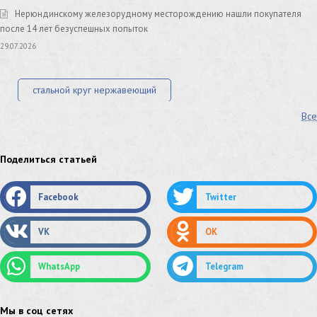
Нерюндинскому железорудному месторождению нашли покупателя
после 14 лет безуспешных попыток
29.07.2026
стальной круг нержавеющий
Все
лист стальной нержавеющий
нержавеющий круг
оцинкованный круг
оцинкованный лист
Поделиться статьей
труба оцинкованная
труба нержавеющая
Facebook
Twitter
труба стальная
сетка нержавеющая
VK
OK
сетка оцинкованная
сетка стальная
WhatsApp
Telegram
сетка из нержавеющей стали
труба из нержавейки
труба из оцинковки
Мы в соц сетях