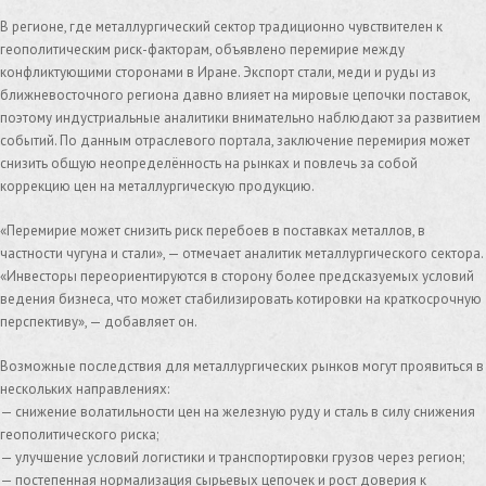
В регионе, где металлургический сектор традиционно чувствителен к
геополитическим риск-факторам, объявлено перемирие между
конфликтующими сторонами в Иране. Экспорт стали, меди и руды из
ближневосточного региона давно влияет на мировые цепочки поставок,
поэтому индустриальные аналитики внимательно наблюдают за развитием
событий. По данным отраслевого портала, заключение перемирия может
снизить общую неопределённость на рынках и повлечь за собой
коррекцию цен на металлургическую продукцию.
«Перемирие может снизить риск перебоев в поставках металлов, в
частности чугуна и стали», — отмечает аналитик металлургического сектора.
«Инвесторы переориентируются в сторону более предсказуемых условий
ведения бизнеса, что может стабилизировать котировки на краткосрочную
перспективу», — добавляет он.
Возможные последствия для металлургических рынков могут проявиться в
нескольких направлениях:
— снижение волатильности цен на железную руду и сталь в силу снижения
геополитического риска;
— улучшение условий логистики и транспортировки грузов через регион;
— постепенная нормализация сырьевых цепочек и рост доверия к