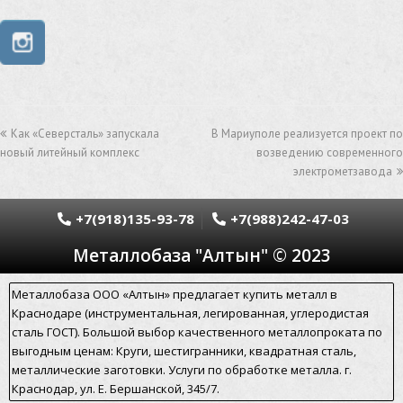
швеллер стальной
швеллер оцинкованный
швеллер нержавеющий
швеллер из нержавейки
швеллер из оцинковки
уголок оцинкованный
Как «Северсталь» запускала
В Мариуполе реализуется проект по
уголок нержавеющий
новый литейный комплекс
возведению современного
электрометзавода
уголок из нержавеющей стали
уголок стальной
уголок из нержавейки
электросварная труба
+7(918)135-93-78
+7(988)242-47-03
Металлобаза "Алтын" © 2023
электросварная труба гост
электросварная прямошовная труба
Металлобаза ООО «Алтын» предлагает купить металл в
Краснодаре (инструментальная, легированная, углеродистая
алюминиевый уголок
алюминиевая сетка
сталь ГОСТ). Большой выбор качественного металлопроката по
выгодным ценам: Круги, шестигранники, квадратная сталь,
алюминиевая труба
арматура стальная гост
металлические заготовки. Услуги по обработке металла. г.
Краснодар, ул. Е. Бершанской, 345/7.