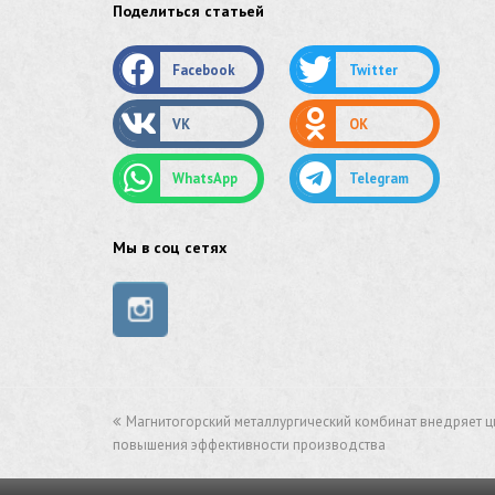
Поделиться статьей
оцинкованный круг
Facebook
Twitter
оцинкованный лист
VK
OK
труба оцинкованная
WhatsApp
Telegram
труба нержавеющая
труба стальная
Мы в соц сетях
сетка нержавеющая
сетка оцинкованная
сетка стальная
Магнитогорский металлургический комбинат внедряет 
сетка из нержавеющей стали
повышения эффективности производства
труба из нержавейки