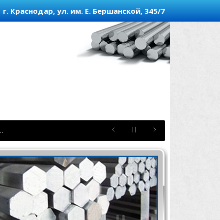
г. Краснодар, ул. им. Е. Бершанской, 345/7
ТЫН"
 …