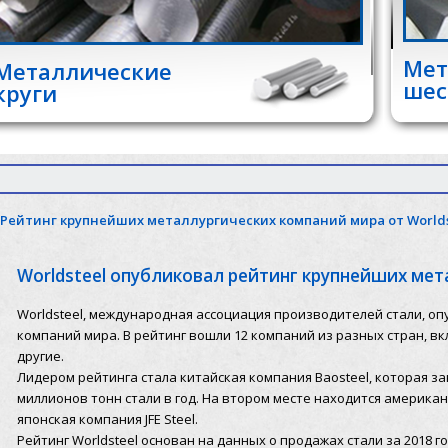
Мет
Металлические
шес
круги
Рейтинг крупнейших металлургических компаний мира от Worlds
Worldsteel опубликовал рейтинг крупнейших ме
Worldsteel, международная ассоциация производителей стали, о
компаний мира. В рейтинг вошли 12 компаний из разных стран, в
другие.
Лидером рейтинга стала китайская компания Baosteel, которая з
миллионов тонн стали в год. На втором месте находится американс
японская компания JFE Steel.
Рейтинг Worldsteel основан на данных о продажах стали за 2018 