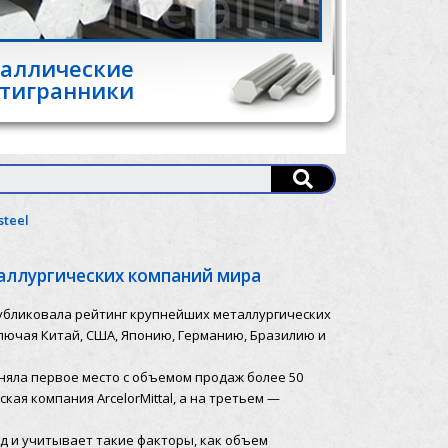
аллические
тигранники
teel
таллургических компаний мира
публиковала рейтинг крупнейших металлургических
ключая Китай, США, Японию, Германию, Бразилию и
аняла первое место с объемом продаж более 50
кая компания ArcelorMittal, а на третьем —
год и учитывает такие факторы, как объем