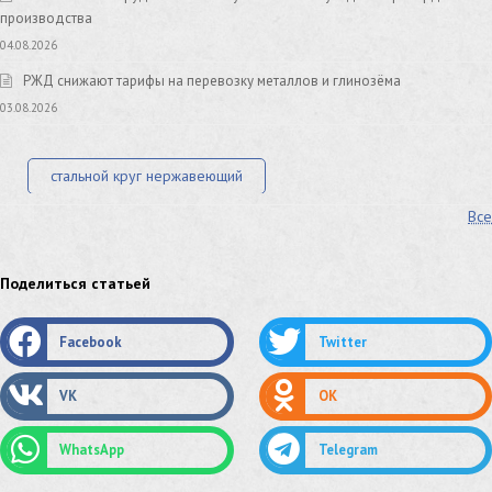
производства
04.08.2026
РЖД снижают тарифы на перевозку металлов и глинозёма
03.08.2026
стальной круг нержавеющий
Все
лист стальной нержавеющий
нержавеющий круг
оцинкованный круг
оцинкованный лист
Поделиться статьей
труба оцинкованная
труба нержавеющая
Facebook
Twitter
труба стальная
сетка нержавеющая
VK
OK
сетка оцинкованная
сетка стальная
WhatsApp
Telegram
сетка из нержавеющей стали