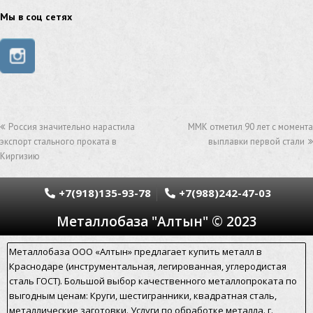
труба из нержавейки
труба из оцинковки
Мы в соц сетях
швеллер стальной
швеллер оцинкованный
швеллер нержавеющий
швеллер из нержавейки
швеллер из оцинковки
уголок оцинкованный
Россия значительно нарастила
ММК отметил 90 лет с момента
уголок нержавеющий
экспорт стального проката в
выплавки первой стали
Киргизию
уголок из нержавеющей стали
уголок стальной
уголок из нержавейки
электросварная труба
+7(918)135-93-78
+7(988)242-47-03
Металлобаза "Алтын" © 2023
электросварная труба гост
электросварная прямошовная труба
Металлобаза ООО «Алтын» предлагает купить металл в
Краснодаре (инструментальная, легированная, углеродистая
алюминиевый уголок
алюминиевая сетка
сталь ГОСТ). Большой выбор качественного металлопроката по
выгодным ценам: Круги, шестигранники, квадратная сталь,
алюминиевая труба
арматура стальная гост
металлические заготовки. Услуги по обработке металла. г.