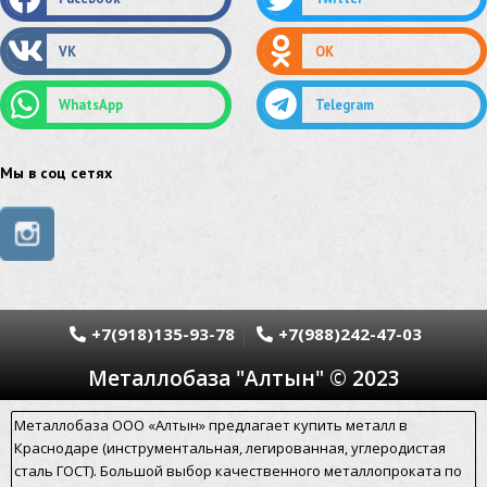
труба стальная
сетка нержавеющая
VK
OK
сетка оцинкованная
сетка стальная
WhatsApp
Telegram
сетка из нержавеющей стали
труба из нержавейки
труба из оцинковки
Мы в соц сетях
швеллер стальной
швеллер оцинкованный
швеллер нержавеющий
швеллер из нержавейки
швеллер из оцинковки
уголок оцинкованный
+7(918)135-93-78
+7(988)242-47-03
уголок нержавеющий
Металлобаза "Алтын" © 2023
уголок из нержавеющей стали
уголок стальной
Металлобаза ООО «Алтын» предлагает купить металл в
уголок из нержавейки
электросварная труба
Краснодаре (инструментальная, легированная, углеродистая
сталь ГОСТ). Большой выбор качественного металлопроката по