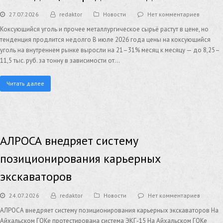
27.07.2026
redaktor
Новости
Нет комментариев
Коксующийся уголь и прочее металлургическое сырьё растут в цене, но
тенденция продлится недолго В июле 2026 года цены на коксующийся
уголь на внутреннем рынке выросли на 21–31% месяц к месяцу — до 8,25–
11,5 тыс. руб. за тонну в зависимости от…
Читать далее
АЛРОСА внедряет систему
позиционирования карьерных
экскаваторов
24.07.2026
redaktor
Новости
Нет комментариев
АЛРОСА внедряет систему позиционирования карьерных экскаваторов На
Айхальском ГОКе протестирована система ЭКГ-15 На Айхальском ГОКе