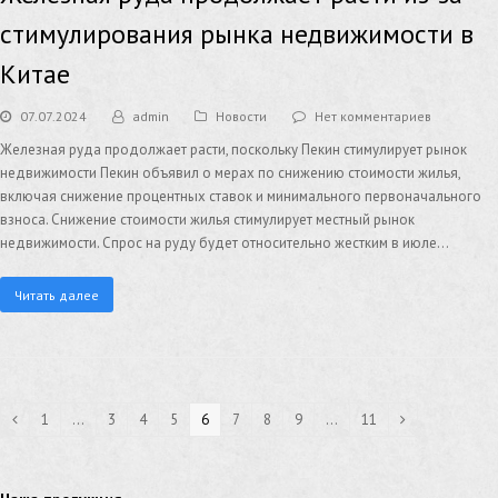
стимулирования рынка недвижимости в
Китае
07.07.2024
admin
Новости
Нет комментариев
Железная руда продолжает расти, поскольку Пекин стимулирует рынок
недвижимости Пекин объявил о мерах по снижению стоимости жилья,
включая снижение процентных ставок и минимального первоначального
взноса. Снижение стоимости жилья стимулирует местный рынок
недвижимости. Спрос на руду будет относительно жестким в июле…
Читать далее
1
…
3
4
5
6
7
8
9
…
11