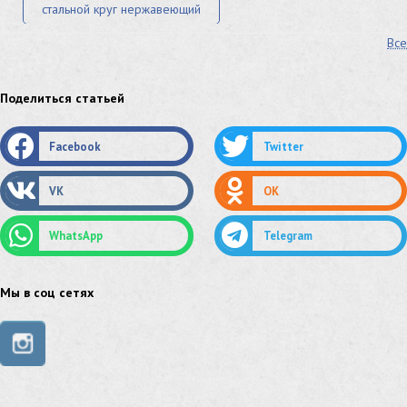
стальной круг нержавеющий
Все
лист стальной нержавеющий
нержавеющий круг
оцинкованный круг
оцинкованный лист
Поделиться статьей
труба оцинкованная
труба нержавеющая
Facebook
Twitter
труба стальная
сетка нержавеющая
VK
OK
сетка оцинкованная
сетка стальная
WhatsApp
Telegram
сетка из нержавеющей стали
труба из нержавейки
труба из оцинковки
Мы в соц сетях
швеллер стальной
швеллер оцинкованный
швеллер нержавеющий
швеллер из нержавейки
швеллер из оцинковки
уголок оцинкованный