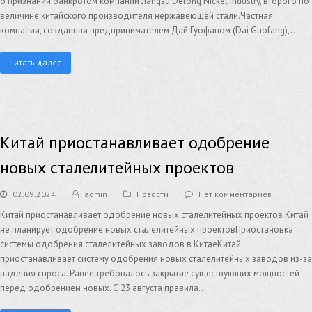
о признании банкротом компании Jiangsu Delong Nickel Industry, второго по
величине китайского производителя нержавеющей стали.Частная
компания, созданная предпринимателем Дай Гуофаном (Dai Guofang),…
Читать далее
Китай приостанавливает одобрение
новых сталелитейных проектов
02.09.2024
admin
Новости
Нет комментариев
Китай приостанавливает одобрение новых сталелитейных проектов Китай
не планирует одобрение новых сталелитейных проектовПриостановка
системы одобрения сталелитейных заводов в КитаеКитай
приостанавливает систему одобрения новых сталелитейных заводов из-за
падения спроса. Ранее требовалось закрытие существующих мощностей
перед одобрением новых. С 23 августа правила…