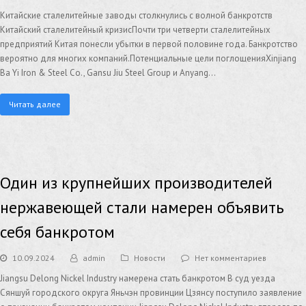
Китайские сталелитейные заводы столкнулись с волной банкротств
Китайский сталелитейный кризисПочти три четверти сталелитейных
предприятий Китая понесли убытки в первой половине года. Банкротство
вероятно для многих компаний.Потенциальные цели поглощенияXinjiang
Ba Yi Iron & Steel Co., Gansu Jiu Steel Group и Anyang…
Читать далее
Один из крупнейших производителей
нержавеющей стали намерен объявить
себя банкротом
10.09.2024
admin
Новости
Нет комментариев
Jiangsu Delong Nickel Industry намерена стать банкротом В суд уезда
Сяншуй городского округа Яньчэн провинции Цзянсу поступило заявление