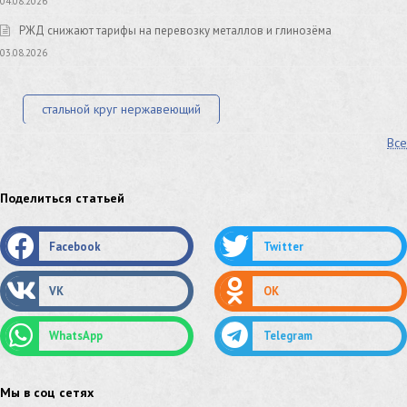
04.08.2026
РЖД снижают тарифы на перевозку металлов и глинозёма
03.08.2026
стальной круг нержавеющий
Все
лист стальной нержавеющий
нержавеющий круг
оцинкованный круг
оцинкованный лист
Поделиться статьей
труба оцинкованная
труба нержавеющая
Facebook
Twitter
труба стальная
сетка нержавеющая
VK
OK
сетка оцинкованная
сетка стальная
WhatsApp
Telegram
сетка из нержавеющей стали
труба из нержавейки
труба из оцинковки
Мы в соц сетях