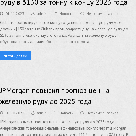
руду в $130 за тонну к концу 2023 года
01.11.2023
admin
Новости
Нет комментариев
Citibank прогнозирует, что к концу года цена на железную руду может
достичь $130 за тонну Citibank прогнозирует цену на железную руду до
$130 за тонну уже к концу этого года. Рост цен на железную руду
обусловлен ожиданиями более высокого спроса…
Читать далее
JPMorgan повысил прогноз цен на
железную руду до 2025 года
05.10.2023
admin
Новости
Нет комментариев
JPMorgan повысил прогноз цен на железную руду до 2025 года
Американский транснациональный финансовый конгломерат JPMorgan
повысил прогноз цен на железную руду до $117 за тонну в 2023 году. В