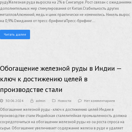
рудуЖелезная руда выросла на 2% в Сингапуре. Рост связан с ожиданиями
дополнительных мер стимулирования от Китая.Стабильность других
металловАлюминий, медь и цинк практически не изменились. Никель вырос
на 0,9%.Ожидания от пресс-брифингаПресс-брифинг…
Читать далее
Обогащение железной руды в Индии —
ключ к достижению целей в
производстве стали
30.06.2024
admin
Новости
Нет комментариев
Обогащение железной руды - ключ к достижению целей Индии в
производстве стали Индийская сталелитейная промышленность должна
сосредоточиться на обогащении железной руды из-за роста спроса на
сырье. Обогащение увеличивает содержание железа в руде и удаляет