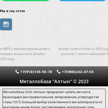
труба из нержавейки
труба из оцинковки
Мы в соц сетях
швеллер стальной
швеллер оцинкованный
швеллер нержавеющий
швеллер из нержавейки
швеллер из оцинковки
уголок оцинкованный
MEPS о мировом производстве и
Экспорт стали из Китая за 2023 год
уголок нержавеющий
стальных мощностях в декабре
достигнет 7-летнего максимума
2023 года
уголок из нержавеющей стали
уголок стальной
уголок из нержавейки
электросварная труба
+7(918)135-93-78
+7(988)242-47-03
Металлобаза "Алтын" © 2023
электросварная труба гост
электросварная прямошовная труба
Металлобаза ООО «Алтын» предлагает купить металл в
Краснодаре (инструментальная, легированная, углеродистая
алюминиевый уголок
алюминиевая сетка
сталь ГОСТ). Большой выбор качественного металлопроката по
выгодным ценам: Круги, шестигранники, квадратная сталь,