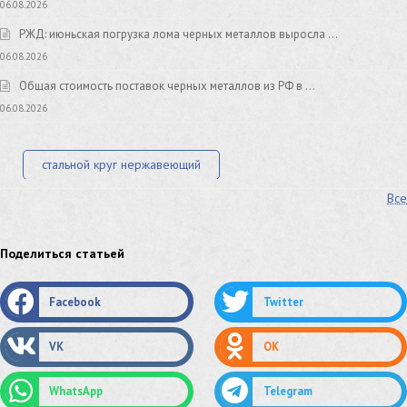
06.08.2026
РЖД: июньская погрузка лома черных металлов выросла …
06.08.2026
Общая стоимость поставок черных металлов из РФ в …
06.08.2026
стальной круг нержавеющий
Все
лист стальной нержавеющий
нержавеющий круг
оцинкованный круг
оцинкованный лист
Поделиться статьей
труба оцинкованная
труба нержавеющая
Facebook
Twitter
труба стальная
сетка нержавеющая
VK
OK
сетка оцинкованная
сетка стальная
WhatsApp
Telegram
сетка из нержавеющей стали