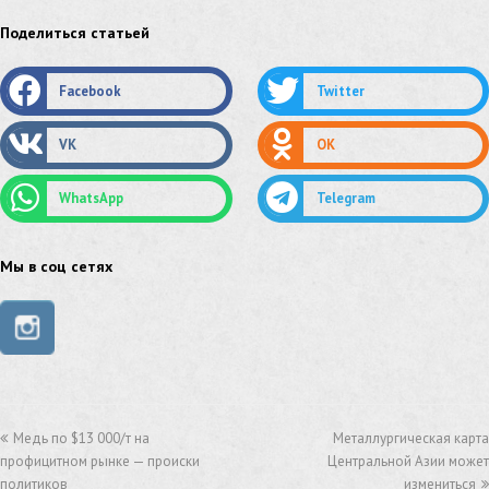
оцинкованный круг
оцинкованный лист
Поделиться статьей
труба оцинкованная
труба нержавеющая
Facebook
Twitter
труба стальная
сетка нержавеющая
VK
OK
сетка оцинкованная
сетка стальная
WhatsApp
Telegram
сетка из нержавеющей стали
труба из нержавейки
труба из оцинковки
Мы в соц сетях
швеллер стальной
швеллер оцинкованный
швеллер нержавеющий
швеллер из нержавейки
швеллер из оцинковки
уголок оцинкованный
Медь по $13 000/т на
Металлургическая карта
уголок нержавеющий
профицитном рынке — происки
Центральной Азии может
политиков
измениться