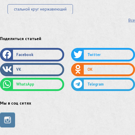
стальной круг нержавеющий
Все
лист стальной нержавеющий
нержавеющий круг
оцинкованный круг
оцинкованный лист
Поделиться статьей
труба оцинкованная
труба нержавеющая
Facebook
Twitter
труба стальная
сетка нержавеющая
VK
OK
сетка оцинкованная
сетка стальная
WhatsApp
Telegram
сетка из нержавеющей стали
труба из нержавейки
труба из оцинковки
Мы в соц сетях
швеллер стальной
швеллер оцинкованный
швеллер нержавеющий
швеллер из нержавейки