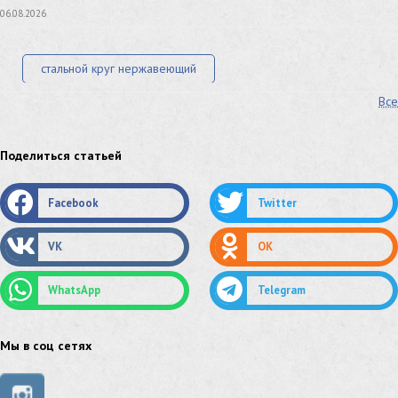
06.08.2026
стальной круг нержавеющий
Все
лист стальной нержавеющий
нержавеющий круг
оцинкованный круг
оцинкованный лист
Поделиться статьей
труба оцинкованная
труба нержавеющая
Facebook
Twitter
труба стальная
сетка нержавеющая
VK
OK
сетка оцинкованная
сетка стальная
WhatsApp
Telegram
сетка из нержавеющей стали
труба из нержавейки
труба из оцинковки
Мы в соц сетях
швеллер стальной
швеллер оцинкованный