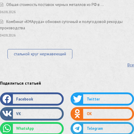
Общая стоимость поставок черных металлов из РФ в …
06.08.2026
Комбинат «КМАруда» обновил суточный и полугодовой рекорды
производства
04.08.2026
стальной круг нержавеющий
Все
лист стальной нержавеющий
нержавеющий круг
оцинкованный круг
оцинкованный лист
Поделиться статьей
труба оцинкованная
труба нержавеющая
Facebook
Twitter
труба стальная
сетка нержавеющая
VK
OK
сетка оцинкованная
сетка стальная
WhatsApp
Telegram
сетка из нержавеющей стали