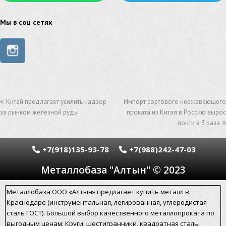
труба из нержавейки
труба из оцинковки
Мы в соц сетях
швеллер стальной
швеллер оцинкованный
швеллер нержавеющий
швеллер из нержавейки
швеллер из оцинковки
уголок оцинкованный
Китай предлагает усилить надзор
Импорт сортового нержавеющего
уголок нержавеющий
за рынком железной руды
проката из Китая в Россию вырос
почти в 3 раза
уголок из нержавеющей стали
уголок стальной
уголок из нержавейки
электросварная труба
+7(918)135-93-78
+7(988)242-47-03
Металлобаза "Алтын" © 2023
электросварная труба гост
электросварная прямошовная труба
Металлобаза ООО «Алтын» предлагает купить металл в
Краснодаре (инструментальная, легированная, углеродистая
алюминиевый уголок
алюминиевая сетка
сталь ГОСТ). Большой выбор качественного металлопроката по
выгодным ценам: Круги, шестигранники, квадратная сталь,