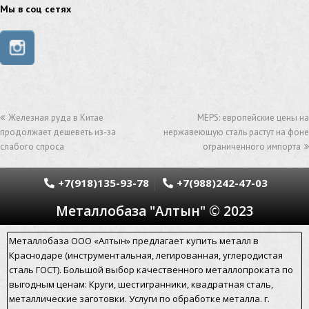
труба из нержавейки
труба из оцинковки
Мы в соц сетях
швеллер стальной
швеллер оцинкованный
швеллер нержавеющий
швеллер из нержавейки
швеллер из оцинковки
уголок оцинкованный
Железная руда в Китае
MEPS: европейские цены на
уголок нержавеющий
продолжает дешеветь из-за
нержавеющую сталь растут на фоне
слабого спроса
ограниченного импорта
уголок из нержавеющей стали
уголок стальной
уголок из нержавейки
электросварная труба
+7(918)135-93-78
+7(988)242-47-03
Металлобаза "Алтын" © 2023
электросварная труба гост
электросварная прямошовная труба
Металлобаза ООО «Алтын» предлагает купить металл в
Краснодаре (инструментальная, легированная, углеродистая
алюминиевый уголок
алюминиевая сетка
сталь ГОСТ). Большой выбор качественного металлопроката по
выгодным ценам: Круги, шестигранники, квадратная сталь,
алюминиевая труба
арматура стальная гост
металлические заготовки. Услуги по обработке металла. г.