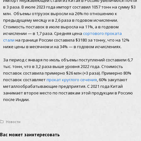
Импорт нержавеющей стали из Китая в Россию увеличился почти
в 3 раза. В июле 2023 года импорт составил 1057 тонн на сумму $3
млн. Объемы отгрузок выросли на 26% по отношению к
предыдущему месяцу и в 2,6 раза в годовом исчислении.
Стоимость поставок в июле выросла на 11%, а в годовом
исчислении — в 1,7 раза. Средняя цена
сортового проката
стали
на границе России составила $3180 за тонну, что на 12%
ниже цены в месячном и на 34% — в годовом исчислениях.
За период с января по июль объемы поступлений составили 6,7
тыс. тонн, что в 3,2 раза выше уровня 2022 года. Стоимость
поставок составила примерно $26 млн (+3 раза). Примерно 80%
поставок составляет
прокат круглого сечения
, 60% закупают
металлообрабатывающие предприятия. С 2021 года Китай
занимает второе место по поставкам этой продукции в Россию
после Индии.
Новости
Вас может заинтересовать