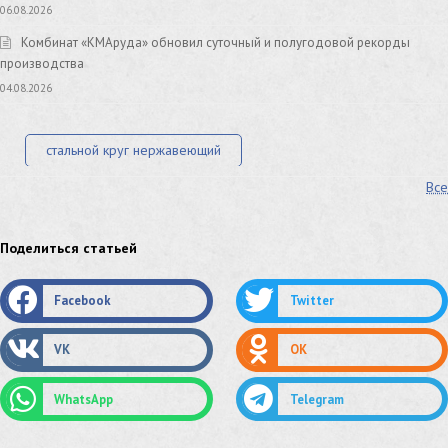
06.08.2026
Комбинат «КМАруда» обновил суточный и полугодовой рекорды
производства
04.08.2026
стальной круг нержавеющий
Все
лист стальной нержавеющий
нержавеющий круг
оцинкованный круг
оцинкованный лист
Поделиться статьей
труба оцинкованная
труба нержавеющая
Facebook
Twitter
труба стальная
сетка нержавеющая
VK
OK
сетка оцинкованная
сетка стальная
WhatsApp
Telegram
сетка из нержавеющей стали