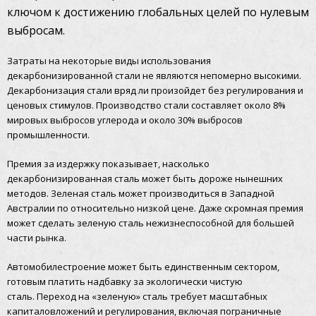
ключом к достижению глобальных целей по нулевым
выбросам.
Затраты на некоторые виды использования
декарбонизированной стали не являются непомерно высокими.
Декарбонизация стали вряд ли произойдет без регулирования и
ценовых стимулов.
Производство стали составляет около 8%
мировых выбросов углерода и около 30% выбросов
промышленности.
Премия за издержку показывает, насколько
декарбонизированная сталь может быть дороже нынешних
методов.
Зеленая сталь может производиться в Западной
Австралии по относительно низкой цене.
Даже скромная премия
может сделать зеленую сталь нежизнеспособной для большей
части рынка.
Автомобилестроение может быть единственным сектором,
готовым платить надбавку за экологически чистую
сталь.
Переход на «зеленую» сталь требует масштабных
капиталовложений и регулирования, включая пограничные