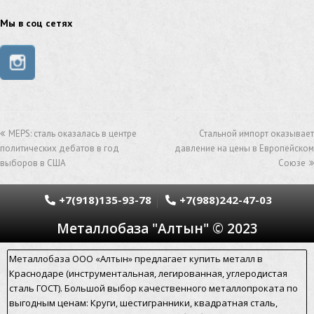
труба из нержавейки
труба из оцинковки
Мы в соц сетях
швеллер стальной
швеллер оцинкованный
швеллер нержавеющий
швеллер из нержавейки
швеллер из оцинковки
уголок оцинкованный
MEPS: cталь оказалась в центре
Стальной импорт оказывает
уголок нержавеющий
политических дебатов в год
давление на цены в Европейском
выборов в США
Союзе
уголок из нержавеющей стали
уголок стальной
уголок из нержавейки
электросварная труба
+7(918)135-93-78
+7(988)242-47-03
Металлобаза "Алтын" © 2023
электросварная труба гост
электросварная прямошовная труба
Металлобаза ООО «Алтын» предлагает купить металл в
Краснодаре (инструментальная, легированная, углеродистая
алюминиевый уголок
алюминиевая сетка
сталь ГОСТ). Большой выбор качественного металлопроката по
выгодным ценам: Круги, шестигранники, квадратная сталь,