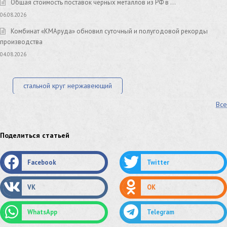
Общая стоимость поставок черных металлов из РФ в …
06.08.2026
Комбинат «КМАруда» обновил суточный и полугодовой рекорды
производства
04.08.2026
стальной круг нержавеющий
Все
лист стальной нержавеющий
нержавеющий круг
оцинкованный круг
оцинкованный лист
Поделиться статьей
труба оцинкованная
труба нержавеющая
Facebook
Twitter
труба стальная
сетка нержавеющая
VK
OK
сетка оцинкованная
сетка стальная
WhatsApp
Telegram
сетка из нержавеющей стали