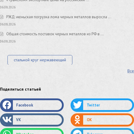
06.08.2026
РЖД: июньская погрузка лома черных металлов выросла …
06.08.2026
Общая стоимость поставок черных металлов из РФ в …
06.08.2026
стальной круг нержавеющий
Все
лист стальной нержавеющий
нержавеющий круг
оцинкованный круг
оцинкованный лист
Поделиться статьей
труба оцинкованная
труба нержавеющая
Facebook
Twitter
труба стальная
сетка нержавеющая
VK
OK
сетка оцинкованная
сетка стальная