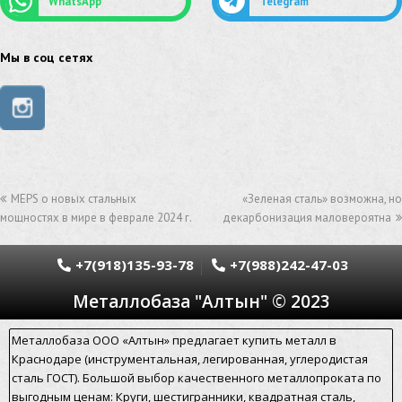
WhatsApp
Telegram
сетка из нержавеющей стали
труба из нержавейки
труба из оцинковки
Мы в соц сетях
швеллер стальной
швеллер оцинкованный
швеллер нержавеющий
швеллер из нержавейки
швеллер из оцинковки
уголок оцинкованный
MEPS о новых стальных
«Зеленая сталь» возможна, но
уголок нержавеющий
мощностях в мире в феврале 2024 г.
декарбонизация маловероятна
уголок из нержавеющей стали
уголок стальной
+7(918)135-93-78
+7(988)242-47-03
уголок из нержавейки
электросварная труба
Металлобаза "Алтын" © 2023
электросварная труба гост
Металлобаза ООО «Алтын» предлагает купить металл в
электросварная прямошовная труба
Краснодаре (инструментальная, легированная, углеродистая
сталь ГОСТ). Большой выбор качественного металлопроката по
алюминиевый уголок
алюминиевая сетка
выгодным ценам: Круги, шестигранники, квадратная сталь,