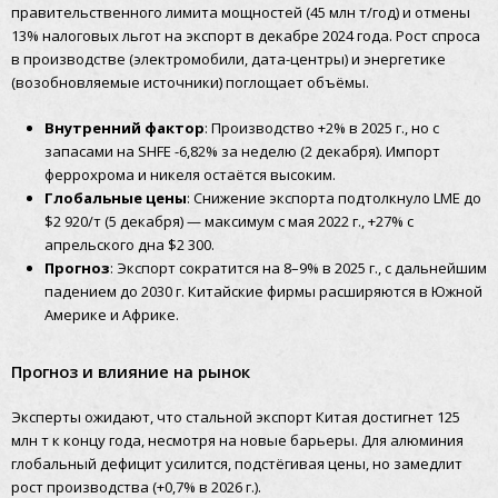
правительственного лимита мощностей (45 млн т/год) и отмены
13% налоговых льгот на экспорт в декабре 2024 года. Рост спроса
в производстве (электромобили, дата-центры) и энергетике
(возобновляемые источники) поглощает объёмы.
Внутренний фактор
: Производство +2% в 2025 г., но с
запасами на SHFE -6,82% за неделю (2 декабря). Импорт
феррохрома и никеля остаётся высоким.
Глобальные цены
: Снижение экспорта подтолкнуло LME до
$2 920/т (5 декабря) — максимум с мая 2022 г., +27% с
апрельского дна $2 300.
Прогноз
: Экспорт сократится на 8–9% в 2025 г., с дальнейшим
падением до 2030 г. Китайские фирмы расширяются в Южной
Америке и Африке.
Прогноз и влияние на рынок
Эксперты ожидают, что стальной экспорт Китая достигнет 125
млн т к концу года, несмотря на новые барьеры. Для алюминия
глобальный дефицит усилится, подстёгивая цены, но замедлит
рост производства (+0,7% в 2026 г.).