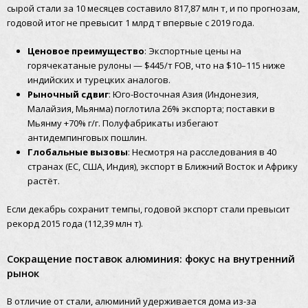
сырой стали за 10 месяцев составило 817,87 млн т, и по прогнозам,
годовой итог не превысит 1 млрд т впервые с 2019 года.
Ценовое преимущество
: Экспортные цены на
горячекатаные рулоны — $445/т FOB, что на $10–115 ниже
индийских и турецких аналогов.
Рыночный сдвиг
: Юго-Восточная Азия (Индонезия,
Малайзия, Мьянма) поглотила 26% экспорта; поставки в
Мьянму +70% г/г. Полуфабрикаты избегают
антидемпинговых пошлин.
Глобальные вызовы
: Несмотря на расследования в 40
странах (ЕС, США, Индия), экспорт в Ближний Восток и Африку
растёт.
Если декабрь сохранит темпы, годовой экспорт стали превысит
рекорд 2015 года (112,39 млн т).
Сокращение поставок алюминия: фокус на внутренний
рынок
В отличие от стали, алюминий удерживается дома из-за