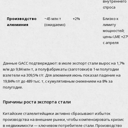
внутреннего
спроса
Производство
~45 млн т
+2%
Близко к
алюминия
(ожидаемо)
лимиту
мощностей;
цены LME +2
с апреля
Данные GACC подтверждают: в июле экспорт стали вырос на 1,7%
м/м до 9,84 млн т, а полуфабрикаты (заготовки) в 1-м полугодии
взлетели на 309,5% г/г. Для алюминия июнь показал падение на
19,84% г/г до 489 тыс. т, с кумулятивным снижением на 8% за
полугодие.
Причины роста экспорта стали
Китайские сталелитейщики активно сбрасывают избыток
производства на внешние рынки, чтобы компенсировать кризис
в недвижимости — ключевом потребителе стали. Производство