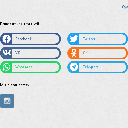
Все
лист стальной нержавеющий
нержавеющий круг
оцинкованный круг
оцинкованный лист
Поделиться статьей
труба оцинкованная
труба нержавеющая
Facebook
Twitter
труба стальная
сетка нержавеющая
VK
OK
сетка оцинкованная
сетка стальная
WhatsApp
Telegram
сетка из нержавеющей стали
труба из нержавейки
труба из оцинковки
Мы в соц сетях
швеллер стальной
швеллер оцинкованный
швеллер нержавеющий
швеллер из нержавейки
швеллер из оцинковки
уголок оцинкованный