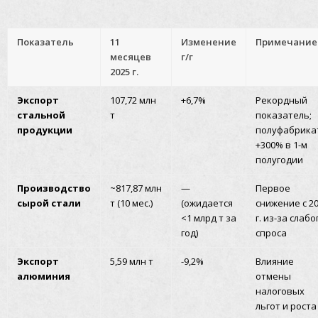
Показатель
11
Изменение
Примечание
месяцев
г/г
2025 г.
Экспорт
107,72 млн
+6,7%
Рекордный
стальной
т
показатель;
продукции
полуфабрика
+300% в 1-м
полугодии
Производство
~817,87 млн
—
Первое
сырой стали
т (10 мес.)
(ожидается
снижение с 2
<1 млрд т за
г. из-за слабо
год)
спроса
Экспорт
5,59 млн т
-9,2%
Влияние
алюминия
отмены
налоговых
льгот и роста