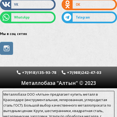
VK
OK
сетка оцинкованная
сетка стальная
WhatsApp
Telegram
сетка из нержавеющей стали
труба из нержавейки
труба из оцинковки
Мы в соц сетях
швеллер стальной
швеллер оцинкованный
швеллер нержавеющий
швеллер из нержавейки
швеллер из оцинковки
уголок оцинкованный
+7(918)135-93-78
+7(988)242-47-03
уголок нержавеющий
Металлобаза "Алтын" © 2023
уголок из нержавеющей стали
уголок стальной
Металлобаза ООО «Алтын» предлагает купить металл в
уголок из нержавейки
электросварная труба
Краснодаре (инструментальная, легированная, углеродистая
сталь ГОСТ). Большой выбор качественного металлопроката по
электросварная труба гост
выгодным ценам: Круги, шестигранники, квадратная сталь,
металлические заготовки. Услуги по обработке металла. г.