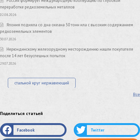
Россия формирует международную кооперацию по глубокой
переработке редкоземельных металлов
02.08.2026
Япония подняла со дна океана 50 тонн ила с высоким содержанием
редкоземельных элементов
30.07.2026
Нерюндинскому железорудному месторождению нашли покупателя
после 14 лет безуспешных попыток
29.07.2026
стальной круг нержавеющий
Все
лист стальной нержавеющий
нержавеющий круг
оцинкованный круг
оцинкованный лист
Поделиться статьей
труба оцинкованная
труба нержавеющая
Facebook
Twitter
труба стальная
сетка нержавеющая