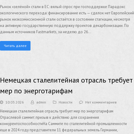
Рынок «зелёной» стали в ЕС: вялый спрос при господдержке Парадокс
экологического перехода: финансирование есть — сделок нет Европейский
рынок низкоэмиссионной стали остаётся в состоянии стагнации, несмотря
на активную государственную поддержку проектов декарбонизации. По
данным источников Fastmarkets, за неделю до 26…
Читать далее
Немецкая сталелитейная отрасль требует
мер по энерготарифам
10.03.2026
admin
Новости
Нет комментариев
Немецкая сталелитейная отрасль требует мер по энерготарифам
Отраслевой саммит: призыв к действию для сохранения
конкурентоспособностиНа Саммите по сталелитейной промышленности
еще в 2024 году представители 11 федеральных земель Германии,