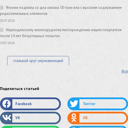
Япония подняла со дна океана 50 тонн ила с высоким содержанием
редкоземельных элементов
30.07.2026
Нерюндинскому железорудному месторождению нашли покупателя
после 14 лет безуспешных попыток
29.07.2026
стальной круг нержавеющий
Все
лист стальной нержавеющий
нержавеющий круг
оцинкованный круг
оцинкованный лист
Поделиться статьей
труба оцинкованная
труба нержавеющая
Facebook
Twitter
труба стальная
сетка нержавеющая
VK
OK
сетка оцинкованная
сетка стальная