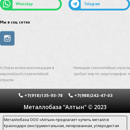
WhatsApp
Telegram
сетка из нержавеющей стали
труба из нержавейки
труба из оцинковки
Мы в соц сетях
швеллер стальной
швеллер оцинкованный
швеллер нержавеющий
швеллер из нержавейки
швеллер из оцинковки
уголок оцинкованный
Новая волна консолидации в
Немецкая сталелитейная отрасль
уголок нержавеющий
европейской сталелитейной
требует мер по энерготарифам
отрасли
уголок из нержавеющей стали
уголок стальной
уголок из нержавейки
электросварная труба
+7(918)135-93-78
+7(988)242-47-03
Металлобаза "Алтын" © 2023
электросварная труба гост
электросварная прямошовная труба
Металлобаза ООО «Алтын» предлагает купить металл в
Краснодаре (инструментальная, легированная, углеродистая