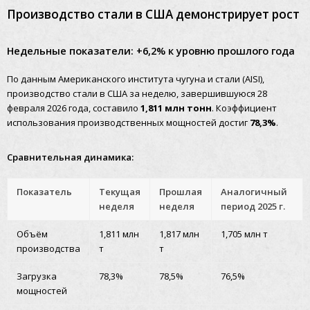
Производство стали в США демонстрирует рост
Недельные показатели: +6,2% к уровню прошлого года
По данным Американского института чугуна и стали (AISI),
производство стали в США за неделю, завершившуюся 28
февраля 2026 года, составило
1,811 млн тонн
. Коэффициент
использования производственных мощностей достиг
78,3%
.
Сравнительная динамика:
Показатель
Текущая
Прошлая
Аналогичный
неделя
неделя
период 2025 г.
Объём
1,811 млн
1,817 млн
1,705 млн т
производства
т
т
Загрузка
78,3%
78,5%
76,5%
мощностей