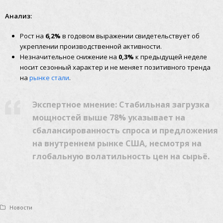
Анализ:
Рост на
6,2%
в годовом выражении свидетельствует об
укреплении производственной активности.
Незначительное снижение на
0,3%
к предыдущей неделе
носит сезонный характер и не меняет позитивного тренда
на
рынке стали
.
Экспертное мнение:
Стабильная загрузка
мощностей выше 78% указывает на
сбалансированность спроса и предложения
на внутреннем рынке США, несмотря на
глобальную волатильность цен на сырьё.
Новости