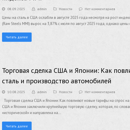
08.09.2025
admin
Новости
Нет комментариев
Цены на сталь в США ослабли в августе 2025 года несмотря на рост инд
(Raw Steels MMI) вырос на 3,87% с июля по август 2025 года, однако це
Читать далее
Торговая сделка США и Японии: Как повл
сталь и производство автомобилей
10.08.2025
admin
Новости
Нет комментариев
Торговая сделка США и Японии: Как повлияют новые тарифы на спрос на
США и Япония заключили крупнейшую торговую сделку, которая, по слов
«исторической» и направлена на…
Читать далее