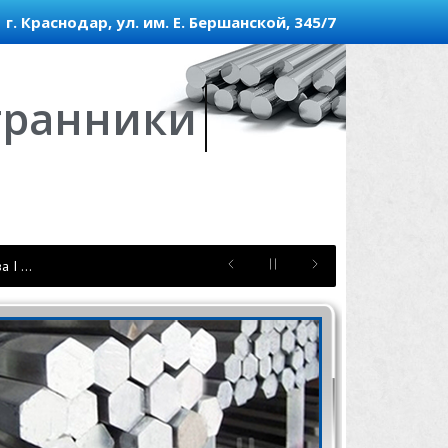
г. Краснодар, ул. им. Е. Бершанской, 345/7
гранники
а I …