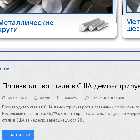
Мет
Металлические
шес
круги
США
Производство стали в США демонстрируе
09.03.2026
admin
Новости
Нет комментариев
Производство стали в США демонстрирует рост в сравнении с прошлым г
Недельные показатели: +6,2% к уровню прошлого года По данным Американс
стали в США за неделю, завершившуюся 28…
Читать далее