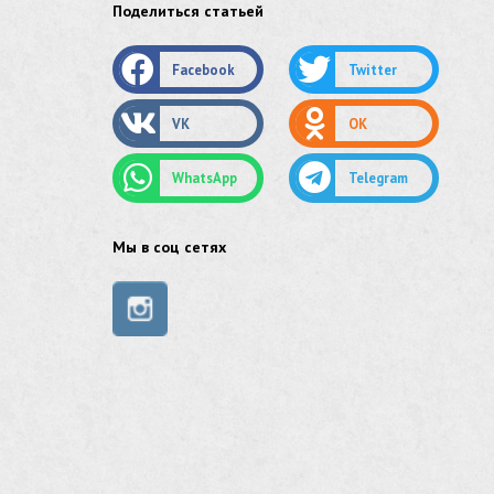
Поделиться статьей
оцинкованный круг
Facebook
Twitter
оцинкованный лист
VK
OK
труба оцинкованная
WhatsApp
Telegram
труба нержавеющая
труба стальная
Мы в соц сетях
сетка нержавеющая
сетка оцинкованная
сетка стальная
сетка из нержавеющей стали
труба из нержавейки