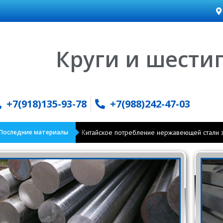
Круги и шести
+7(918)135-93-78
+7(988)242-47-03
Последние материалы
Китайское потребление нержавеющей стали з