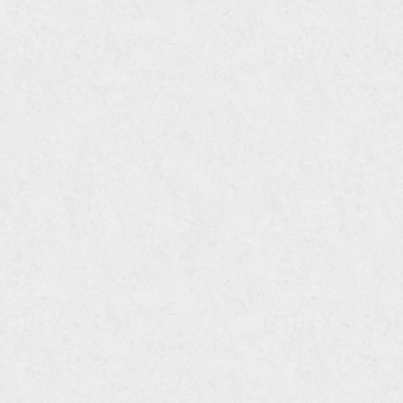
труба из оцинковки
швеллер стальной
швеллер оцинкованный
швеллер нержавеющий
швеллер из нержавейки
швеллер из оцинковки
уголок оцинкованный
уголок нержавеющий
уголок из нержавеющей стали
уголок стальной