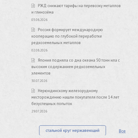
РЖД снижают тарифы на перевозку металлов
и глинозёма
03.08.2026
Россия формирует международную
кооперацию по глубокой переработке
редкоземельных металлов
02.08.2026
Япония подняла со дна океана 50 тонн ила с
высоким содержанием редкоземельных
элементов
30.07.2026
Нерюндинскому железорудному
месторождению нашли покупателя после 14 лет
безуспешных попыток
29.07.2026
стальной круг нержавеющий
Все