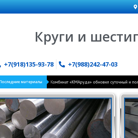
Круги и шести
+7(918)135-93-78
+7(988)242-47-03
Последние материалы