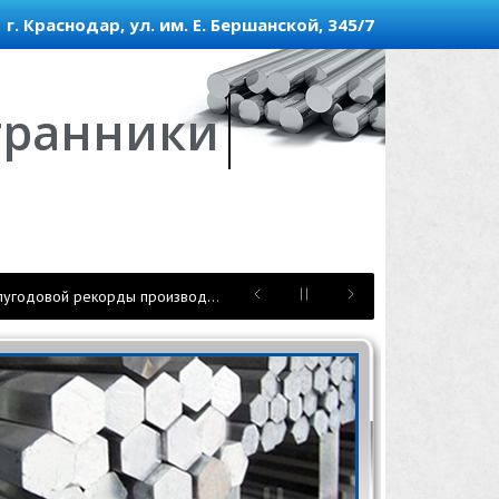
г. Краснодар, ул. им. Е. Бершанской, 345/7
гранники
Комбинат «КМАруда» обновил суточный и полугодовой рекорды производства