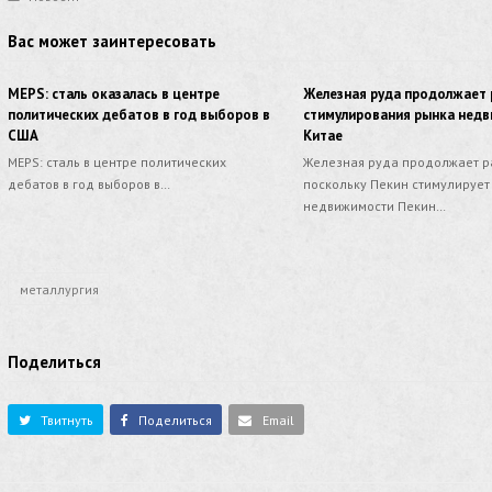
Вас может заинтересовать
MEPS: cталь оказалась в центре
Железная руда продолжает 
политических дебатов в год выборов в
стимулирования рынка нед
США
Китае
MEPS: cталь в центре политических
Железная руда продолжает ра
дебатов в год выборов в…
поскольку Пекин стимулирует
недвижимости Пекин…
металлургия
Поделиться
Твитнуть
Поделиться
Email