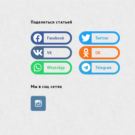
лист стальной нержавеющий
нержавеющий круг
Поделиться статьей
оцинкованный круг
Facebook
Twitter
оцинкованный лист
VK
OK
труба оцинкованная
WhatsApp
Telegram
труба нержавеющая
труба стальная
Мы в соц сетях
сетка нержавеющая
сетка оцинкованная
сетка стальная
сетка из нержавеющей стали