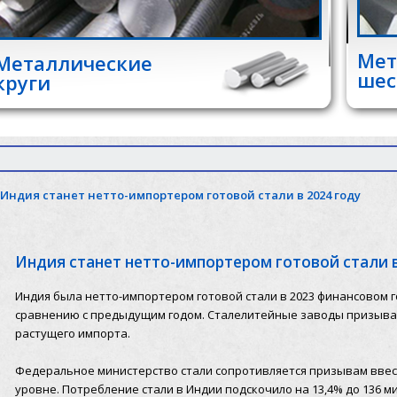
Мет
Металлические
шес
круги
Индия станет нетто-импортером готовой стали в 2024 году
Индия станет нетто-импортером готовой стали в
Индия была нетто-импортером готовой стали в 2023 финансовом го
сравнению с предыдущим годом. Сталелитейные заводы призыв
растущего импорта.
Федеральное министерство стали сопротивляется призывам ввест
уровне. Потребление стали в Индии подскочило на 13,4% до 136 м