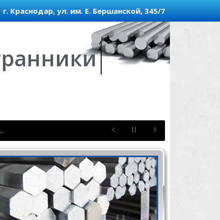
г. Краснодар, ул. им. Е. Бершанской, 345/7
гранники
 …