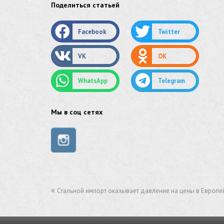
Поделиться статьей
оцинкованный круг
Facebook
Twitter
оцинкованный лист
VK
OK
труба оцинкованная
WhatsApp
Telegram
труба нержавеющая
труба стальная
Мы в соц сетях
сетка нержавеющая
сетка оцинкованная
сетка стальная
Стальной импорт оказывает давление на цены в Европ
сетка из нержавеющей стали
труба из нержавейки