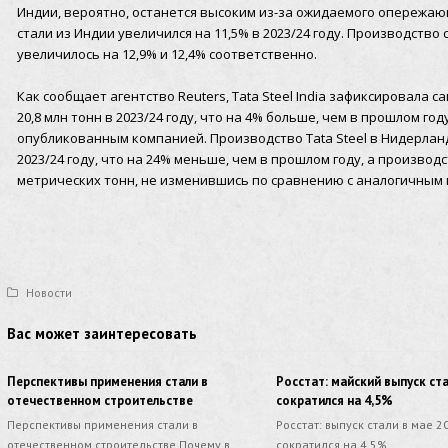
Индии, вероятно, останется высоким из-за ожидаемого опережаю
стали из Индии увеличился на 11,5% в 2023/24 году. Производство с
увеличилось на 12,9% и 12,4% соответственно.
Как сообщает агентство Reuters, Tata Steel India зафиксировала
20,8 млн тонн в 2023/24 году, что на 4% больше, чем в прошлом г
опубликованным компанией. Производство Tata Steel в Нидерланд
2023/24 году, что на 24% меньше, чем в прошлом году, а производ
метрических тонн, не изменившись по сравнению с аналогичным 
Новости
Вас может заинтересовать
Перспективы применения стали в
Росстат: майский выпуск ст
отечественном строительстве​
сократился на 4,5%
Перспективы применения стали в
Росстат: выпуск стали в мае 2
отечественном строительстве Почему в
сократился на 4,5%.…