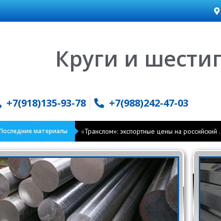
Круги и шести
+7(918)135-93-78
+7(988)242-47-03
Последние материалы
«Транслом»: экспортные цены на российский