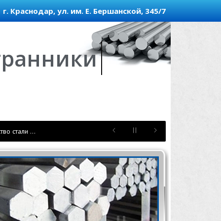
г. Краснодар, ул. им. Е. Бершанской, 345/7
гранники
тво стали …