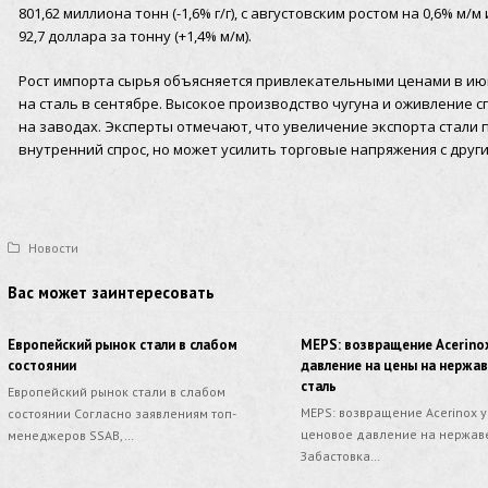
801,62 миллиона тонн (-1,6% г/г), с августовским ростом на 0,6% м/м
92,7 доллара за тонну (+1,4% м/м).
Рост импорта сырья объясняется привлекательными ценами в июн
на сталь в сентябре. Высокое производство чугуна и оживление с
на заводах. Эксперты отмечают, что увеличение экспорта стали
внутренний спрос, но может усилить торговые напряжения с дру
Новости
Вас может заинтересовать
Европейский рынок стали в слабом
MEPS: возвращение Acerinox
состоянии
давление на цены на нерж
сталь
Европейский рынок стали в слабом
MEPS: возвращение Acerinox 
состоянии Согласно заявлениям топ-
ценовое давление на нержав
менеджеров SSAB,…
Забастовка…