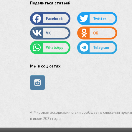
Поделиться статьей
оцинкованный круг
Facebook
Twitter
оцинкованный лист
VK
OK
труба оцинкованная
WhatsApp
Telegram
труба нержавеющая
труба стальная
Мы в соц сетях
сетка нержавеющая
сетка оцинкованная
сетка стальная
Мировая ассоциация стали сообщает о снижении произ
сетка из нержавеющей стали
в июле 2025 года
труба из нержавейки