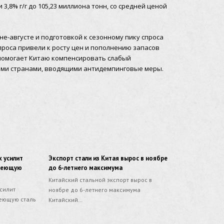
 и 3,8% г/г до 105,23 миллиона тонн, со средней ценой
е-августе и подготовкой к сезонному пику спроса
проса привели к росту цен и пополнению запасов
 помогает Китаю компенсировать слабый
гими странами, вводящими антидемпинговые меры.
 усилит
Экспорт стали из Китая вырос в ноябре
авеющую
до 6-летнего максимума
Китайcкий стальной экспорт вырос в
усилит
ноябре до 6-летнего максимума
еющую сталь
Китайский…