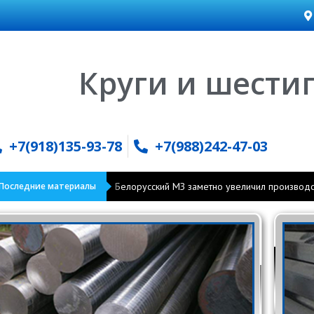
Круги и шести
+7(918)135-93-78
+7(988)242-47-03
Последние материалы
Белорусский МЗ заметно увеличил производс