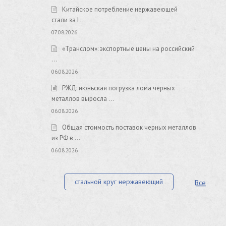
Китайское потребление нержавеющей
стали за I …
07.08.2026
«Транслом»: экспортные цены на российский
…
06.08.2026
РЖД: июньская погрузка лома черных
металлов выросла …
06.08.2026
Общая стоимость поставок черных металлов
из РФ в …
06.08.2026
стальной круг нержавеющий
Все
лист стальной нержавеющий
нержавеющий круг