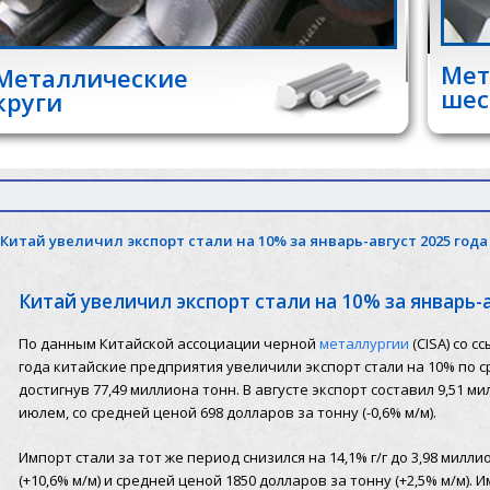
Мет
Металлические
шес
круги
Китай увеличил экспорт стали на 10% за январь-август 2025 года
Китай увеличил экспорт стали на 10% за январь-
По данным Китайской ассоциации черной
металлургии
(CISA) со 
года китайские предприятия увеличили экспорт стали на 10% по 
достигнув 77,49 миллиона тонн. В августе экспорт составил 9,51 м
июлем, со средней ценой 698 долларов за тонну (-0,6% м/м).
Импорт стали за тот же период снизился на 14,1% г/г до 3,98 милл
(+10,6% м/м) и средней ценой 1850 долларов за тонну (+2,5% м/м)