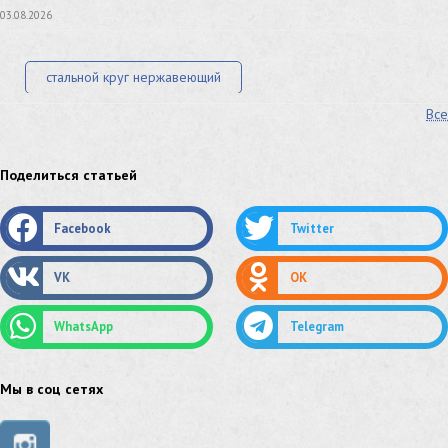
03.08.2026
стальной круг нержавеющий
Все
лист стальной нержавеющий
нержавеющий круг
оцинкованный круг
оцинкованный лист
Поделиться статьей
труба оцинкованная
труба нержавеющая
Facebook
Twitter
труба стальная
сетка нержавеющая
VK
OK
сетка оцинкованная
сетка стальная
WhatsApp
Telegram
сетка из нержавеющей стали
труба из нержавейки
труба из оцинковки
Мы в соц сетях
швеллер стальной
швеллер оцинкованный