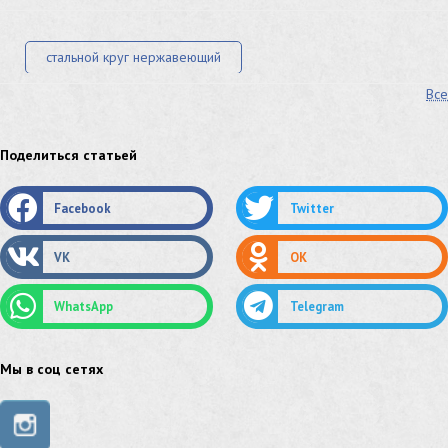
стальной круг нержавеющий
Все
лист стальной нержавеющий
нержавеющий круг
оцинкованный круг
оцинкованный лист
Поделиться статьей
труба оцинкованная
труба нержавеющая
Facebook
Twitter
труба стальная
сетка нержавеющая
VK
OK
сетка оцинкованная
сетка стальная
WhatsApp
Telegram
сетка из нержавеющей стали
труба из нержавейки
труба из оцинковки
Мы в соц сетях
швеллер стальной
швеллер оцинкованный
швеллер нержавеющий
швеллер из нержавейки