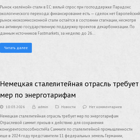
Рынок «зелёной» стали в ЕС: вялый спрос при господдержке Парадокс
экологического перехода: финансирование есть — сделок нет Европейский
рынок низкоэмиссионной стали остаётся в состоянии стагнации, несмотря
на активную государственную поддержку проектов декарбонизации. По
данным источников Fastmarkets, за неделю до 26…
Читать далее
Немецкая сталелитейная отрасль требует
мер по энерготарифам
10.03.2026
admin
Новости
Нет комментариев
Немецкая сталелитейная отрасль требует мер по энерготарифам
Отраслевой саммит: призыв к действию для сохранения
конкурентоспособностиНа Саммите по сталелитейной промышленности
еще в 2024 году представители 11 федеральных земель Германии,