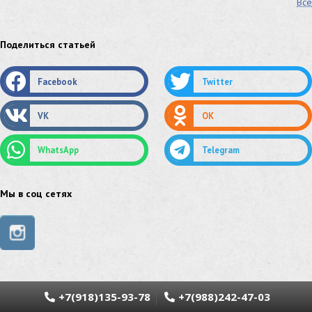
Все
лист стальной нержавеющий
нержавеющий круг
оцинкованный круг
оцинкованный лист
Поделиться статьей
труба оцинкованная
труба нержавеющая
Facebook
Twitter
труба стальная
сетка нержавеющая
VK
OK
сетка оцинкованная
сетка стальная
WhatsApp
Telegram
сетка из нержавеющей стали
труба из нержавейки
труба из оцинковки
Мы в соц сетях
швеллер стальной
швеллер оцинкованный
швеллер нержавеющий
швеллер из нержавейки
швеллер из оцинковки
уголок оцинкованный
+7(918)135-93-78
+7(988)242-47-03
уголок нержавеющий