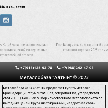
труба из нержавейки
труба из оцинковки
Мы в соц сетях
швеллер стальной
швеллер оцинкованный
швеллер нержавеющий
швеллер из нержавейки
швеллер из оцинковки
уголок оцинкованный
Китай может не выполнить план
Fitch Ratings ожидает скромный рост
уголок нержавеющий
по экологической модернизации
стального спроса в 2025 году
сталелитейной отрасли
уголок из нержавеющей стали
уголок стальной
уголок из нержавейки
электросварная труба
+7(918)135-93-78
+7(988)242-47-03
Металлобаза "Алтын" © 2023
электросварная труба гост
электросварная прямошовная труба
Металлобаза ООО «Алтын» предлагает купить металл в
Краснодаре (инструментальная, легированная, углеродистая
алюминиевый уголок
алюминиевая сетка
сталь ГОСТ). Большой выбор качественного металлопроката по
выгодным ценам: Круги, шестигранники, квадратная сталь,
алюминиевая труба
арматура стальная гост
металлические заготовки. Услуги по обработке металла. г.