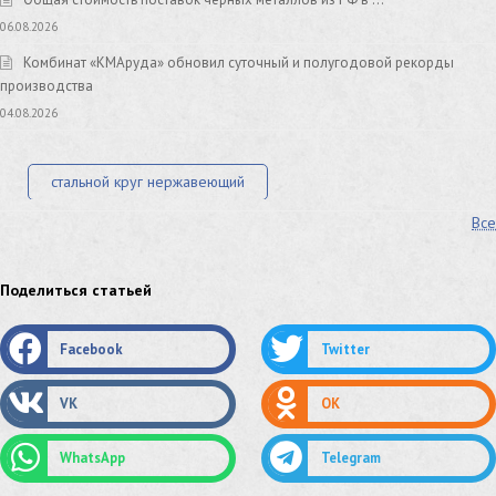
06.08.2026
Комбинат «КМАруда» обновил суточный и полугодовой рекорды
производства
04.08.2026
стальной круг нержавеющий
Все
лист стальной нержавеющий
нержавеющий круг
оцинкованный круг
оцинкованный лист
Поделиться статьей
труба оцинкованная
труба нержавеющая
Facebook
Twitter
труба стальная
сетка нержавеющая
VK
OK
сетка оцинкованная
сетка стальная
WhatsApp
Telegram
сетка из нержавеющей стали