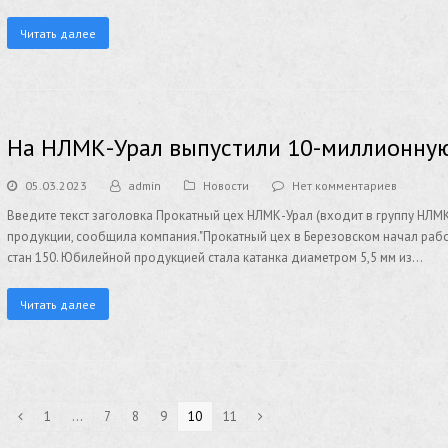
Читать далее
На НЛМК-Урал выпустили 10-миллионную
05.03.2023
admin
Новости
Нет комментариев
Введите текст заголовка Прокатный цех НЛМК-Урал (входит в группу НЛ
продукции, сообщила компания."Прокатный цех в Березовском начал рабо
стан 150. Юбилейной продукцией стала катанка диаметром 5,5 мм из…
Читать далее
1
…
7
8
9
10
11