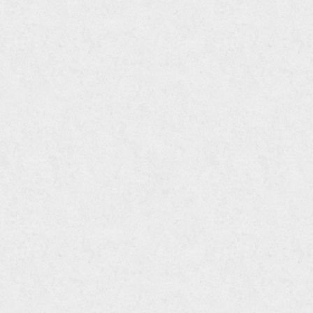
шестигранник стальной
шестигранник нержавеющий
полоса стальная гост
полоса нержавеющая
полоса оцинкованная
профнастил стальной гост
профнастил нержавеющий
балка стальная
балка нержавеющая
балка оцинкованная
калиброванный круг