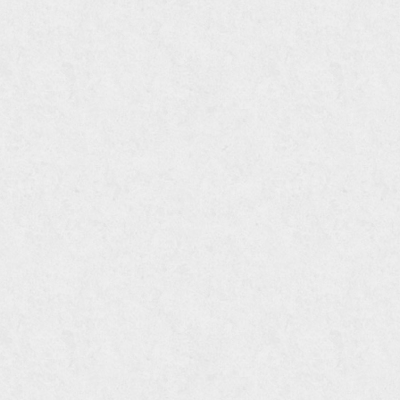
уголок из нержавейки
электросварная труба
электросварная труба гост
электросварная прямошовная
труба
алюминиевый уголок
алюминиевая сетка
алюминиевая труба
арматура стальная гост
арматура стальная 10 мм
арматура стальная 12 мм