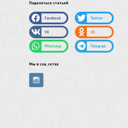
Поделиться статьей
оцинкованный круг
Facebook
Twitter
оцинкованный лист
VK
OK
труба оцинкованная
WhatsApp
Telegram
труба нержавеющая
труба стальная
Мы в соц сетях
сетка нержавеющая
сетка оцинкованная
сетка стальная
сетка из нержавеющей стали
труба из нержавейки