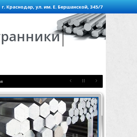
г. Краснодар, ул. им. Е. Бершанской, 345/7
стигранники
ия