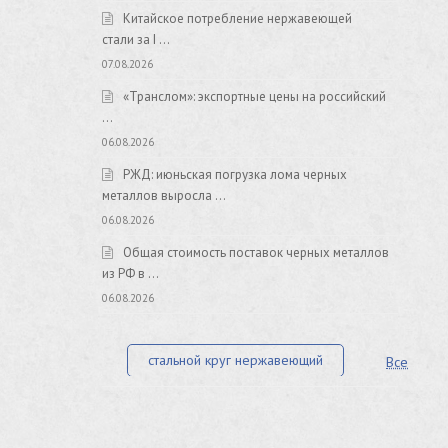
Китайское потребление нержавеющей
стали за I …
07.08.2026
«Транслом»: экспортные цены на российский
…
06.08.2026
РЖД: июньская погрузка лома черных
металлов выросла …
06.08.2026
Общая стоимость поставок черных металлов
из РФ в …
06.08.2026
стальной круг нержавеющий
Все
лист стальной нержавеющий
нержавеющий круг