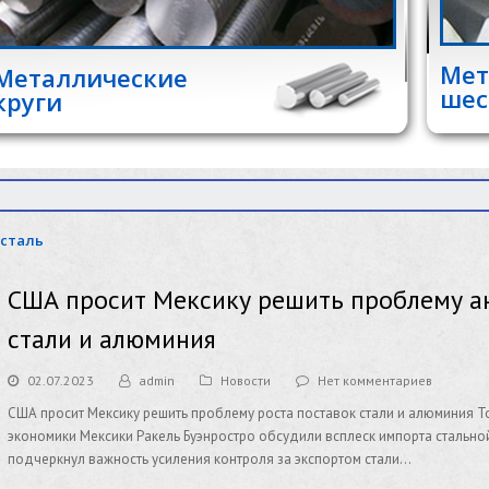
Мет
Металлические
шес
круги
сталь
США просит Мексику решить проблему а
стали и алюминия
02.07.2023
admin
Новости
Нет комментариев
США просит Мексику решить проблему роста поставок стали и алюминия Т
экономики Мексики Ракель Буэнростро обсудили всплеск импорта стально
подчеркнул важность усиления контроля за экспортом стали…