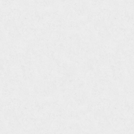
труба из оцинковки
швеллер стальной
швеллер оцинкованный
швеллер нержавеющий
швеллер из нержавейки
швеллер из оцинковки
уголок оцинкованный
уголок нержавеющий
уголок из нержавеющей стали
уголок стальной